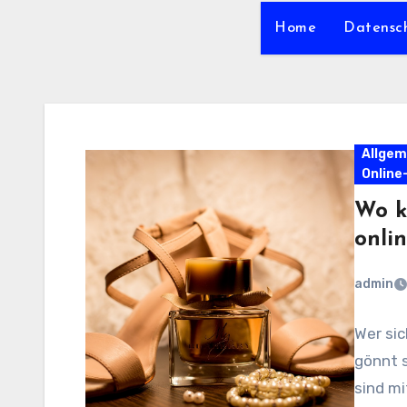
Home
Datensc
Allgem
Online
Wo k
onli
admin
Wer si
gönnt s
sind mi