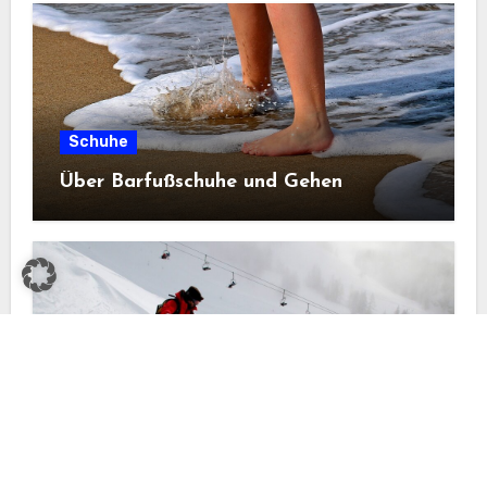
Schuhe
Über Barfußschuhe und Gehen
Schuhe
Perfekte Passform im Schnee: Die
Snowboardboots