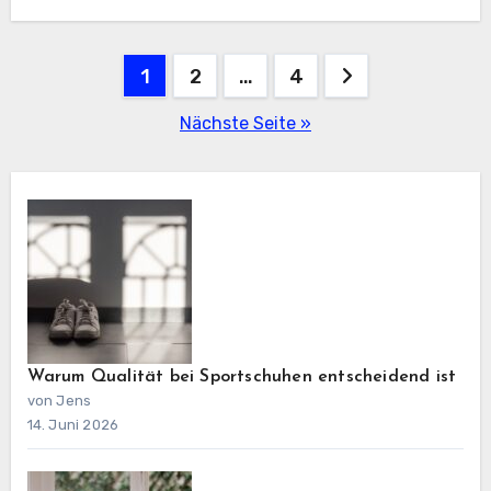
Seitennummerierung
1
2
…
4
der
Nächste Seite »
Beiträge
Warum Qualität bei Sportschuhen entscheidend ist
von Jens
14. Juni 2026