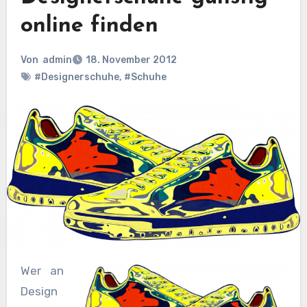
online finden
Von
admin
18. November 2012
#Designerschuhe
,
#Schuhe
Wer an
Design